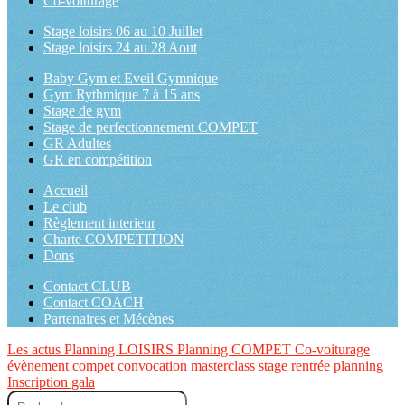
Co-voiturage
Stage loisirs 06 au 10 Juillet
Stage loisirs 24 au 28 Aout
Baby Gym et Eveil Gymnique
Gym Rythmique 7 à 15 ans
Stage de gym
Stage de perfectionnement COMPET
GR Adultes
GR en compétition
Accueil
Le club
Règlement interieur
Charte COMPETITION
Dons
Contact CLUB
Contact COACH
Partenaires et Mécènes
Les actus
Planning LOISIRS
Planning COMPET
Co-voiturage
évènement
compet
convocation
masterclass
stage
rentrée
planning
Inscription
gala