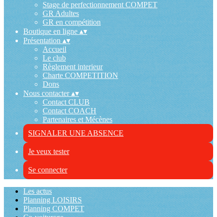
Stage de perfectionnement COMPET
GR Adultes
GR en compétition
Boutique en ligne
▴
▾
Présentation
▴
▾
Accueil
Le club
Règlement interieur
Charte COMPETITION
Dons
Nous contacter
▴
▾
Contact CLUB
Contact COACH
Partenaires et Mécènes
SIGNALER UNE ABSENCE
Je veux tester
Se connecter
Les actus
Planning LOISIRS
Planning COMPET