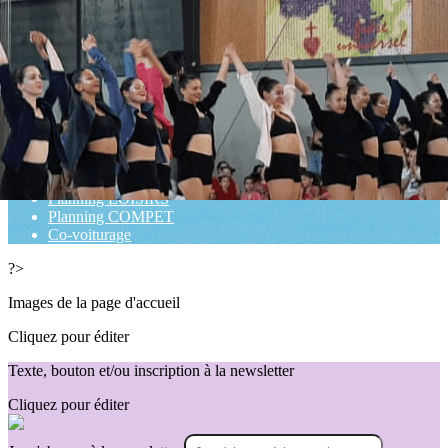
Exporter les lignes sélectionnées
Exporter toutes les colonnes
Exporter uniquement les colonnes affichées
Menu
<
>
Les actus
Planning LOISIRS
Planning COMPET
Co-voiturage
?>
Images de la page d'accueil
Cliquez pour éditer
Texte, bouton et/ou inscription à la newsletter
Cliquez pour éditer