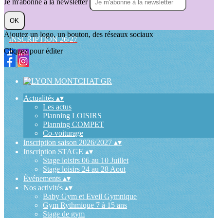
Je m'abonne à la newsletter
OK
Ajoutez un logo, un bouton, des réseaux sociaux
INSCRIPTION 26/27
Cliquez pour éditer
Actualités
▴
▾
Les actus
Planning LOISIRS
Planning COMPET
Co-voiturage
Inscription saison 2026/2027
▴
▾
Inscription STAGE
▴
▾
Stage loisirs 06 au 10 Juillet
Stage loisirs 24 au 28 Aout
Événements
▴
▾
Nos activités
▴
▾
Baby Gym et Eveil Gymnique
Gym Rythmique 7 à 15 ans
Stage de gym