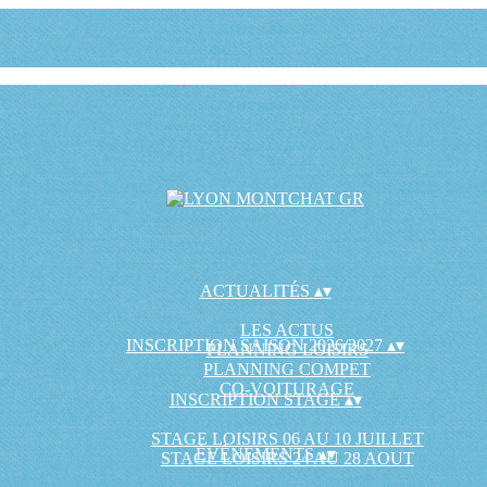
ACTUALITÉS
▴
▾
LES ACTUS
INSCRIPTION SAISON 2026/2027
▴
▾
PLANNING LOISIRS
PLANNING COMPET
CO-VOITURAGE
INSCRIPTION STAGE
▴
▾
STAGE LOISIRS 06 AU 10 JUILLET
ÉVÉNEMENTS
▴
▾
STAGE LOISIRS 24 AU 28 AOUT