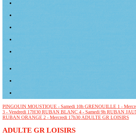
PINGOUIN
MOUSTIQUE - Samedi 10h
GRENOUILLE 1 - Mercr
3 - Vendredi 17H30
RUBAN BLANC 4 - Samedi 9h
RUBAN JAUNE
RUBAN ORANGE 2 - Mercredi 17h30
ADULTE GR LOISIRS
ADULTE GR LOISIRS