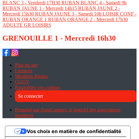
BLANC 3 - Vendredi 17H30
RUBAN BLANC 4 - Samedi 9h
RUBAN JAUNE 1 - Mercredi 14h15
RUBAN JAUNE 2 -
Mercredi 15h30
RUBAN JAUNE 3 - Samedi 10h
LOISIR CONF -
RUBAN ORANGE 1
RUBAN ORANGE 2 - Mercredi 17h30
ADULTE GR LOISIRS
GRENOUILLE 1 - Mercredi 16h30
Plan du site
Licences
Mentions légales
CGUV
Paramétrer vos cookies
Se connecter
Propulsé par AssoConnect, le logiciel des associations
Sportives
Vos choix en matière de confidentialité