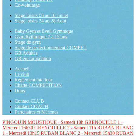
Co-voiturage
Stage loisirs 06 au 10 Juillet
Stage loisirs 24 au 28 Aout
Baby Gym et Eveil Gymnique
Gym Rythmique 7 à 15 ans
Stage de gym
Stage de perfectionnement COMPET
GR Adultes
GR en compétition
Accueil
Le club
Règlement interieur
Charte COMPETITION
Dons
Contact CLUB
Contact COACH
Partenaires et Mécènes
PINGOUIN
MOUSTIQUE - Samedi 10h
GRENOUILLE 1 -
Mercredi 16h30
GRENOUILLE 2 - Samedi 11h
RUBAN BLANC
1 - Mercredi 13h15
RUBAN BLANC 2 - Mercredi 15h30
RUBAN