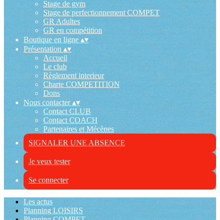
Stage de gym
Stage de perfectionnement COMPET
GR Adultes
GR en compétition
Boutique en ligne
▴
▾
Présentation
▴
▾
Accueil
Le club
Règlement interieur
Charte COMPETITION
Dons
Nous contacter
▴
▾
Contact CLUB
Contact COACH
Partenaires et Mécènes
SIGNALER UNE ABSENCE
Je veux tester
Se connecter
Les actus
Planning LOISIRS
Planning COMPET