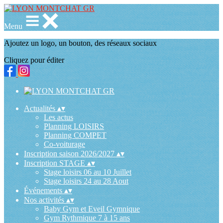
Menu
Ajoutez un logo, un bouton, des réseaux sociaux
Cliquez pour éditer
Actualités
▴
▾
Les actus
Planning LOISIRS
Planning COMPET
Co-voiturage
Inscription saison 2026/2027
▴
▾
Inscription STAGE
▴
▾
Stage loisirs 06 au 10 Juillet
Stage loisirs 24 au 28 Aout
Événements
▴
▾
Nos activités
▴
▾
Baby Gym et Eveil Gymnique
Gym Rythmique 7 à 15 ans