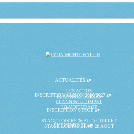
ACTUALITÉS
▴
▾
LES ACTUS
INSCRIPTION SAISON 2026/2027
▴
▾
PLANNING LOISIRS
PLANNING COMPET
CO-VOITURAGE
INSCRIPTION STAGE
▴
▾
STAGE LOISIRS 06 AU 10 JUILLET
ÉVÉNEMENTS
▴
▾
STAGE LOISIRS 24 AU 28 AOUT