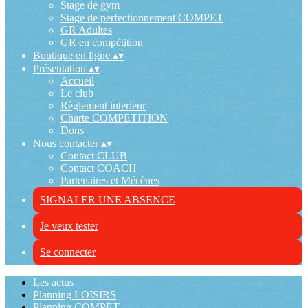
Stage de gym
Stage de perfectionnement COMPET
GR Adultes
GR en compétition
Boutique en ligne
▴
▾
Présentation
▴
▾
Accueil
Le club
Règlement interieur
Charte COMPETITION
Dons
Nous contacter
▴
▾
Contact CLUB
Contact COACH
Partenaires et Mécènes
SIGNALER UNE ABSENCE
Je veux tester
Se connecter
Les actus
Planning LOISIRS
Planning COMPET