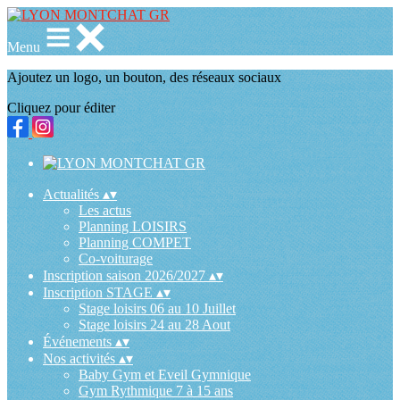
Menu
Ajoutez un logo, un bouton, des réseaux sociaux
Cliquez pour éditer
Actualités
▴
▾
Les actus
Planning LOISIRS
Planning COMPET
Co-voiturage
Inscription saison 2026/2027
▴
▾
Inscription STAGE
▴
▾
Stage loisirs 06 au 10 Juillet
Stage loisirs 24 au 28 Aout
Événements
▴
▾
Nos activités
▴
▾
Baby Gym et Eveil Gymnique
Gym Rythmique 7 à 15 ans