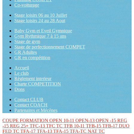
Co-voiturage
Stage loisirs 06 au 10 Juillet
Stage loisirs 24 au 28 Aout
Baby Gym et Eveil Gymnique
Gym Rythmique 7 à 15 ans
Stage de gym
Stage de perfectionnement COMPET
GR Adultes
GR en compétition
Accueil
Le club
Règlement interieur
Charte COMPETITION
Dons
Contact CLUB
Contact COACH
Partenaires et Mécènes
COUPE FORMATION
OPEN 10-11
OPEN-13
OPEN -15
REG
-15
REG 25+
TFC-13
TFC TC
TFB 10-11
TFB-15
TFB-17
DUO
FED TC
TFA-17
TFA-13
TFA-15
TFA-TC
NAT TC