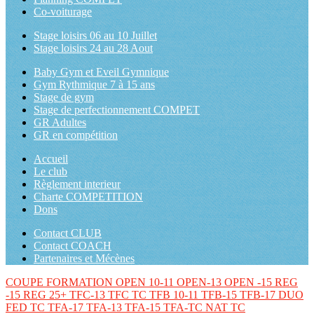
Co-voiturage
Stage loisirs 06 au 10 Juillet
Stage loisirs 24 au 28 Aout
Baby Gym et Eveil Gymnique
Gym Rythmique 7 à 15 ans
Stage de gym
Stage de perfectionnement COMPET
GR Adultes
GR en compétition
Accueil
Le club
Règlement interieur
Charte COMPETITION
Dons
Contact CLUB
Contact COACH
Partenaires et Mécènes
COUPE FORMATION
OPEN 10-11
OPEN-13
OPEN -15
REG
-15
REG 25+
TFC-13
TFC TC
TFB 10-11
TFB-15
TFB-17
DUO
FED TC
TFA-17
TFA-13
TFA-15
TFA-TC
NAT TC