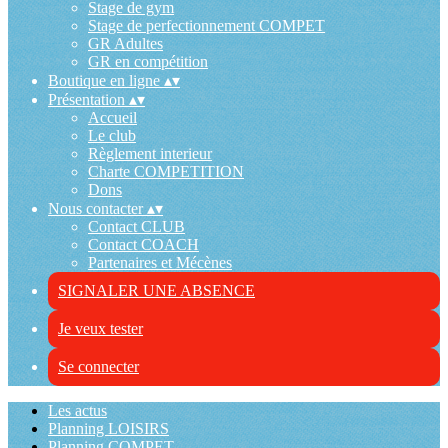
Stage de gym
Stage de perfectionnement COMPET
GR Adultes
GR en compétition
Boutique en ligne
▴
▾
Présentation
▴
▾
Accueil
Le club
Règlement interieur
Charte COMPETITION
Dons
Nous contacter
▴
▾
Contact CLUB
Contact COACH
Partenaires et Mécènes
SIGNALER UNE ABSENCE
Je veux tester
Se connecter
Les actus
Planning LOISIRS
Planning COMPET