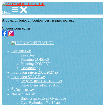
Menu
Ajoutez un logo, un bouton, des réseaux sociaux
Cliquez pour éditer
Actualités
▴
▾
Les actus
Planning LOISIRS
Planning COMPET
Co-voiturage
Inscription saison 2026/2027
▴
▾
Inscription STAGE
▴
▾
Stage loisirs 06 au 10 Juillet
Stage loisirs 24 au 28 Aout
Événements
▴
▾
Nos activités
▴
▾
Baby Gym et Eveil Gymnique
Gym Rythmique 7 à 15 ans