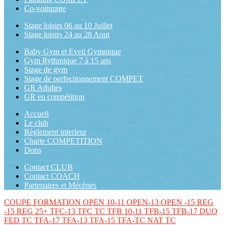
Co-voiturage
Stage loisirs 06 au 10 Juillet
Stage loisirs 24 au 28 Aout
Baby Gym et Eveil Gymnique
Gym Rythmique 7 à 15 ans
Stage de gym
Stage de perfectionnement COMPET
GR Adultes
GR en compétition
Accueil
Le club
Règlement interieur
Charte COMPETITION
Dons
Contact CLUB
Contact COACH
Partenaires et Mécènes
COUPE FORMATION
OPEN 10-11
OPEN-13
OPEN -15
REG
-15
REG 25+
TFC-13
TFC TC
TFB 10-11
TFB-15
TFB-17
DUO
FED TC
TFA-17
TFA-13
TFA-15
TFA-TC
NAT TC