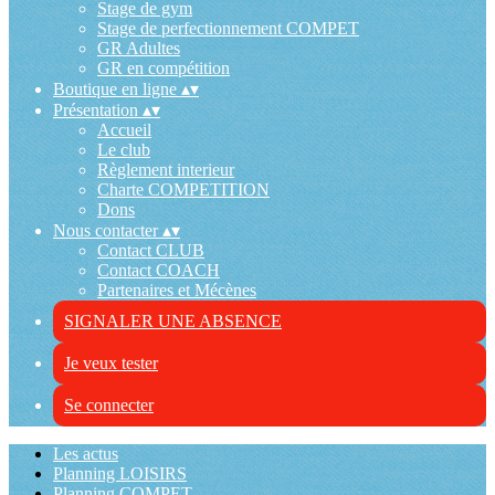
Stage de gym
Stage de perfectionnement COMPET
GR Adultes
GR en compétition
Boutique en ligne
▴
▾
Présentation
▴
▾
Accueil
Le club
Règlement interieur
Charte COMPETITION
Dons
Nous contacter
▴
▾
Contact CLUB
Contact COACH
Partenaires et Mécènes
SIGNALER UNE ABSENCE
Je veux tester
Se connecter
Les actus
Planning LOISIRS
Planning COMPET