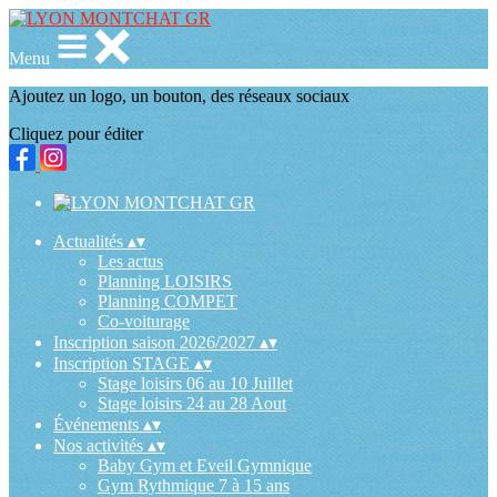
Menu
Ajoutez un logo, un bouton, des réseaux sociaux
Cliquez pour éditer
Actualités
▴
▾
Les actus
Planning LOISIRS
Planning COMPET
Co-voiturage
Inscription saison 2026/2027
▴
▾
Inscription STAGE
▴
▾
Stage loisirs 06 au 10 Juillet
Stage loisirs 24 au 28 Aout
Événements
▴
▾
Nos activités
▴
▾
Baby Gym et Eveil Gymnique
Gym Rythmique 7 à 15 ans