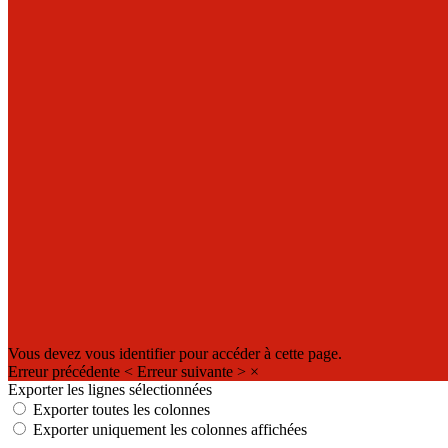
Vous devez vous identifier pour accéder à cette page.
Erreur précédente
<
Erreur suivante
>
×
Exporter les lignes sélectionnées
Exporter toutes les colonnes
Exporter uniquement les colonnes affichées