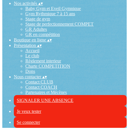
Nos activités
▴
▾
Baby Gym et Eveil Gymnique
Gym Rythmique 7 à 15 ans
Stage de gym
Stage de perfectionnement COMPET
GR Adultes
GR en compétition
Boutique en ligne
▴
▾
Présentation
▴
▾
Accueil
Le club
Règlement interieur
Charte COMPETITION
Dons
Nous contacter
▴
▾
Contact CLUB
Contact COACH
Partenaires et Mécènes
SIGNALER UNE ABSENCE
Je veux tester
Se connecter