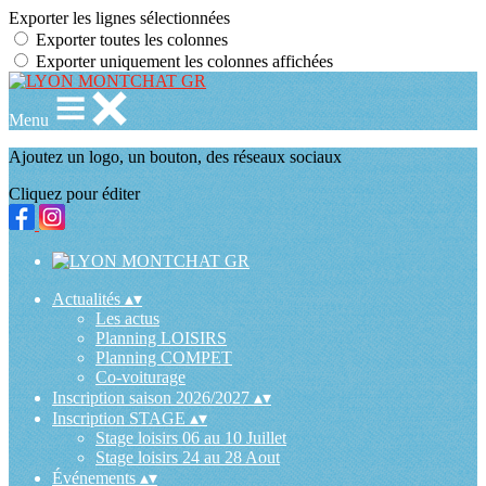
Exporter les lignes sélectionnées
Exporter toutes les colonnes
Exporter uniquement les colonnes affichées
Menu
Ajoutez un logo, un bouton, des réseaux sociaux
Cliquez pour éditer
Actualités
▴
▾
Les actus
Planning LOISIRS
Planning COMPET
Co-voiturage
Inscription saison 2026/2027
▴
▾
Inscription STAGE
▴
▾
Stage loisirs 06 au 10 Juillet
Stage loisirs 24 au 28 Aout
Événements
▴
▾