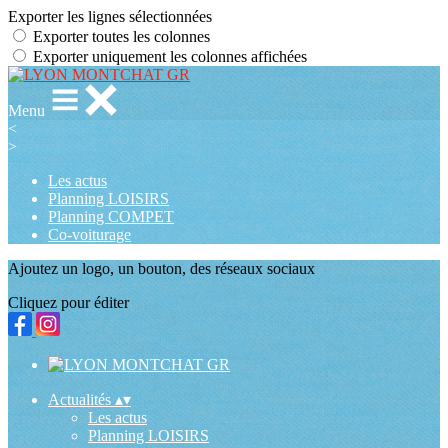
Exporter les lignes sélectionnées
Exporter toutes les colonnes
Exporter uniquement les colonnes affichées
Menu
<
>
Les actus
Planning LOISIRS
Planning COMPET
Co-voiturage
Ajoutez un logo, un bouton, des réseaux sociaux
Cliquez pour éditer
Actualités
▴
▾
Les actus
Planning LOISIRS