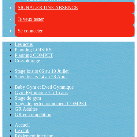
SIGNALER UNE ABSENCE
Je veux tester
Se connecter
Les actus
Planning LOISIRS
Planning COMPET
Co-voiturage
Stage loisirs 06 au 10 Juillet
Stage loisirs 24 au 28 Aout
Baby Gym et Eveil Gymnique
Gym Rythmique 7 à 15 ans
Stage de gym
Stage de perfectionnement COMPET
GR Adultes
GR en compétition
Accueil
Le club
Règlement interieur