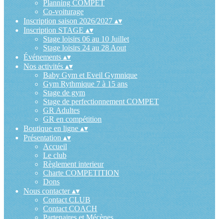
Planning COMPET
Co-voiturage
Inscription saison 2026/2027
▴
▾
Inscription STAGE
▴
▾
Stage loisirs 06 au 10 Juillet
Stage loisirs 24 au 28 Aout
Événements
▴
▾
Nos activités
▴
▾
Baby Gym et Eveil Gymnique
Gym Rythmique 7 à 15 ans
Stage de gym
Stage de perfectionnement COMPET
GR Adultes
GR en compétition
Boutique en ligne
▴
▾
Présentation
▴
▾
Accueil
Le club
Règlement interieur
Charte COMPETITION
Dons
Nous contacter
▴
▾
Contact CLUB
Contact COACH
Partenaires et Mécènes